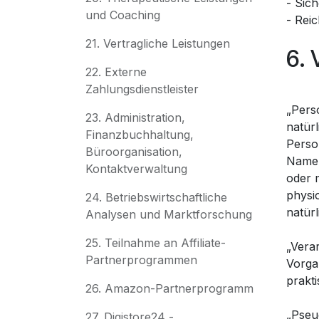
- Sic
und Coaching
- Rei
21. Vertragliche Leistungen
6. 
22. Externe
Zahlungsdienstleister
„Perso
23. Administration,
natürl
Finanzbuchhaltung,
Perso
Büroorganisation,
Namen
Kontaktverwaltung
oder 
physio
24. Betriebswirtschaftliche
natür
Analysen und Marktforschung
25. Teilnahme an Affiliate-
„Vera
Partnerprogrammen
Vorga
prakt
26. Amazon-Partnerprogramm
„Pseu
27. Digistore24 -