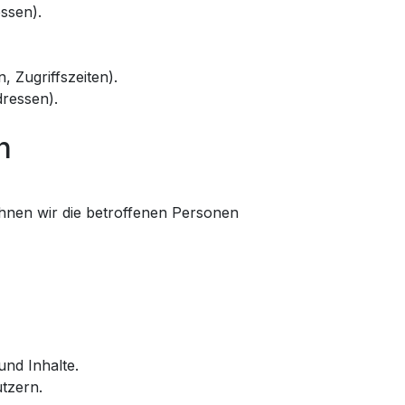
ssen).
, Zugriffszeiten).
dressen).
n
hnen wir die betroffenen Personen
und Inhalte.
tzern.