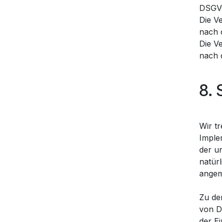
DSGV
Die V
nach 
Die V
nach 
8.
Wir t
Imple
der un
natür
angem
Zu de
von D
der E