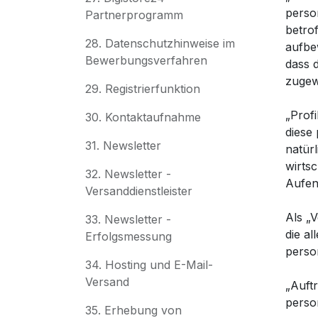
perso
Partnerprogramm
betro
28. Datenschutzhinweise im
aufbe
Bewerbungsverfahren
dass d
zugew
29. Registrierfunktion
„Prof
30. Kontaktaufnahme
diese
31. Newsletter
natür
wirtsc
32. Newsletter -
Aufen
Versanddienstleister
Als „V
33. Newsletter -
die a
Erfolgsmessung
perso
34. Hosting und E-Mail-
Versand
„Auftr
perso
35. Erhebung von