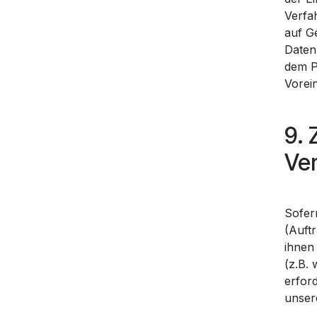
Verfa
auf G
Daten
dem P
Vorei
9.
Ver
Sofer
(Auft
ihnen 
(z.B. 
erford
unser